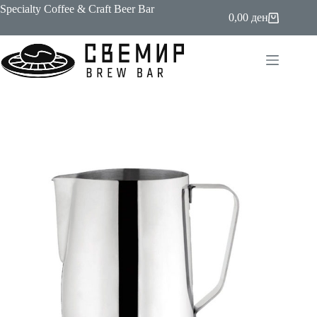
Skip
Specialty Coffee & Craft Beer Bar
0,00
ден
to
Shopping
content
cart