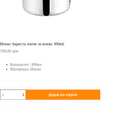
Инокс бариста лонче за млеко 300ml.
590,00
ден
Капацитет: 300мл.
Материјал: Инокс
Инокс
Додај во корпа
бариста
лонче
за
млеко
300ml.