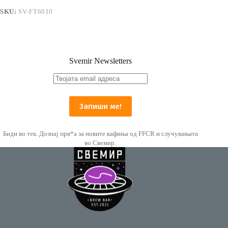
количина
SKU:
SV-FT6010
Svemir Newsletters
Биди во тек. Дознај прв*а за новите кафиња од FFCR и случувањата
во Свемир.