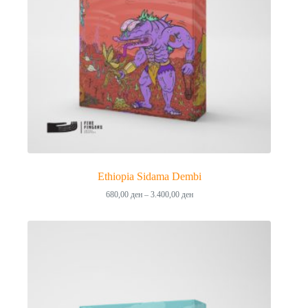
Ethiopia Sidama Dembi
Price
680,00
ден
–
3.400,00
ден
range:
680,00 ден
through
3.400,00 ден