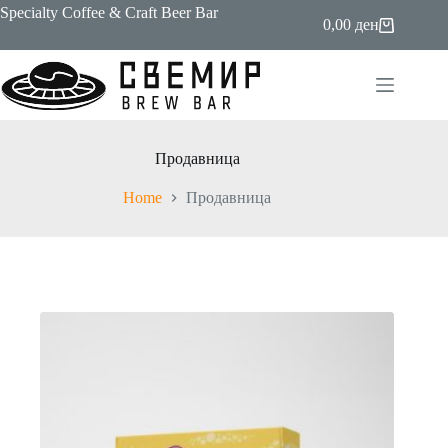
Skip
Specialty Coffee & Craft Beer Bar
0,00
ден
to
Shopping
content
cart
Продавница
Home
Продавница