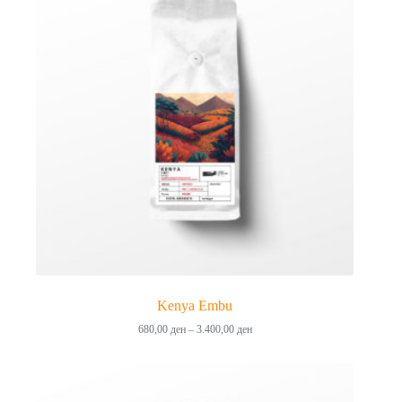
Kenya Embu
Price
680,00
ден
–
3.400,00
ден
range:
680,00 ден
through
3.400,00 ден