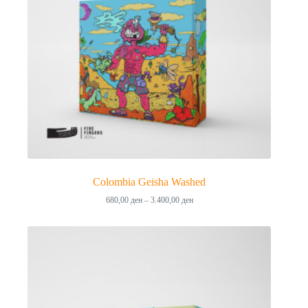
Colombia Geisha Washed
Price
680,00
ден
–
3.400,00
ден
range:
680,00 ден
through
3.400,00 ден