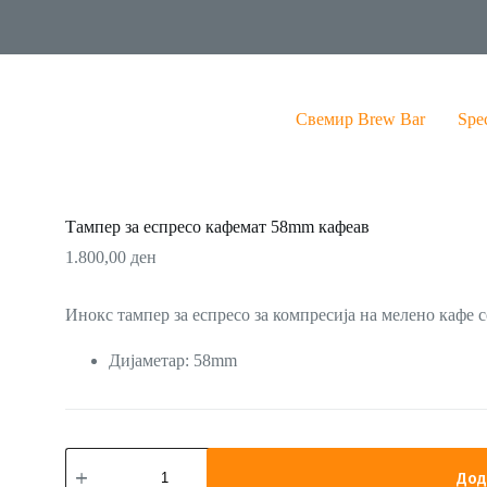
Свемир Brew Bar
Spe
Тампер за еспресо кафемат 58mm кафеав
1.800,00
ден
Инокс тампер за еспресо за компресија на мелено кафе 
Дијаметар: 58mm
Тампер
за
Дод