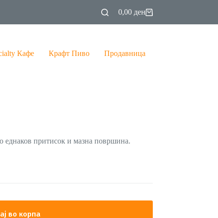
0,00
ден
Shopping
cart
cialty Кафе
Крафт Пиво
Продавница
со еднаков притисок и мазна површина.
ај во корпа