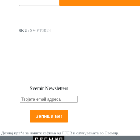
еспресо
кафемат
58mm
кафеав
количина
SKU:
SV-FT6024
Svemir Newsletters
. Дознај прв*а за новите кафиња од FFCR и случувањата во Свемир.